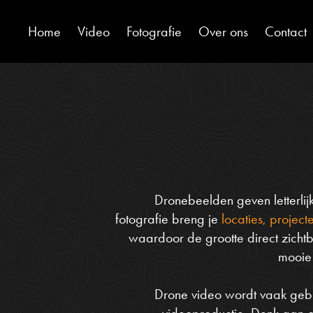
Home
Video
Fotografie
Over ons
Contact
Dronebeelden geven letterlij
fotografie breng je
locaties, projec
waardoor de grootte direct zicht
mooie
Drone video wordt vaak gebr
videoproductie. Denk aan op