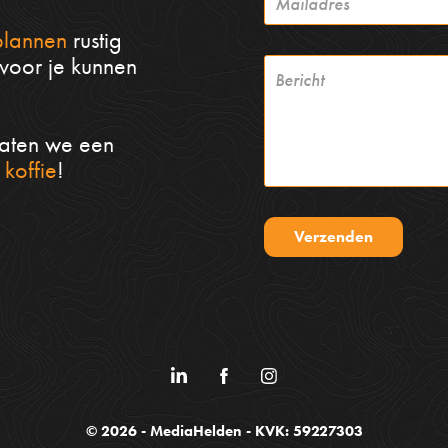
plannen
rustig
voor je kunnen
aten we een
 koffie
!
Verzenden
© 2026 - MediaHelden - KVK: 59227303