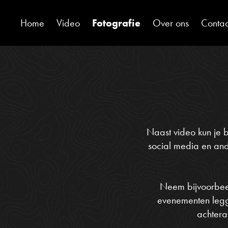
Home
Video
Fotografie
Over ons
Contac
Naast video kun je b
social media en and
Neem bijvoorbe
evenementen legge
achtera