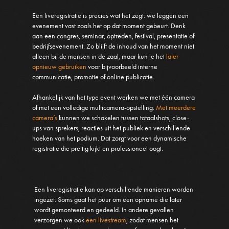
Een liveregistratie is precies wat het zegt:
we leggen een
evenement va
st zoals het op dat moment gebeurt
.
Denk
aan een congres, seminar, optreden, festival, presentatie of
bedrijfsevenement. Zo blijft de inhoud van het moment niet
alleen bij de mensen in de zaal, maar kun je het
later
opnieuw gebruiken
voor bijvoorbeeld interne
communicatie, promotie of online publicatie.
Afhankelijk van het type event werken we met één camera
of met een volledig
e multicamera-opstelling.
Met meerdere
camera’s
kunnen we schakelen tussen totaalshots, close-
ups van sprekers, reacties uit het publiek en verschillende
hoeken van het podium. Dat zorgt voor een dynamische
registratie die prettig kijkt en professioneel oogt.
Een liveregistratie kan op verschillende manieren worden
ingezet. Soms gaat het puur om een opname die later
wordt gemonteerd en gedeeld. In andere gevallen
verzorgen we ook
een livestream
, zodat mensen het